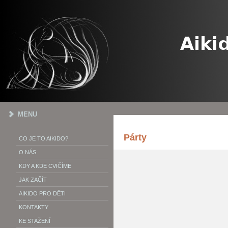
MENU
Párty
CO JE TO AIKIDO?
O NÁS
KDY A KDE CVIČÍME
JAK ZAČÍT
AIKIDO PRO DĚTI
KONTAKTY
KE STAŽENÍ