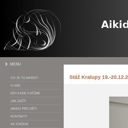
MENU
Stáž Kralupy 19.-20.12.
CO JE TO AIKIDO?
O NÁS
KDY A KDE CVIČÍME
JAK ZAČÍT
AIKIDO PRO DĚTI
KONTAKTY
KE STAŽENÍ