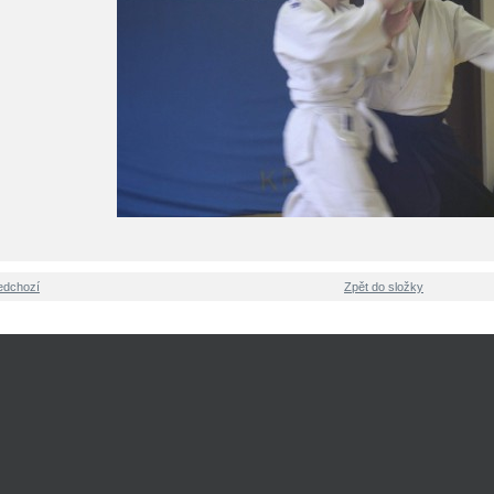
edchozí
Zpět do složky