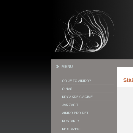
MENU
Stá
CO JE TO AIKIDO?
O NÁS
KDY A KDE CVIČÍME
JAK ZAČÍT
AIKIDO PRO DĚTI
KONTAKTY
KE STAŽENÍ