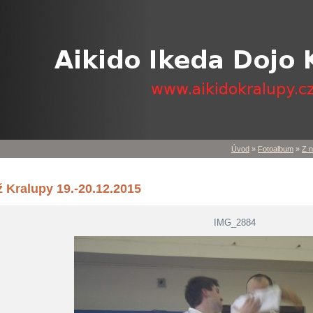
Úvod
»
Fotoalbum
»
Z n
ž Kralupy 19.-20.12.2015
IMG_2884