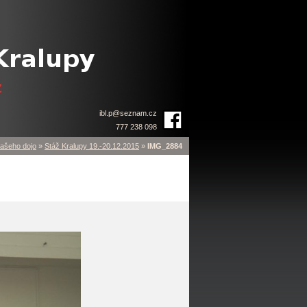
ibl.p
@
seznam.cz
777 238 098
ašeho dojo
»
Stáž Kralupy 19.-20.12.2015
»
IMG_2884