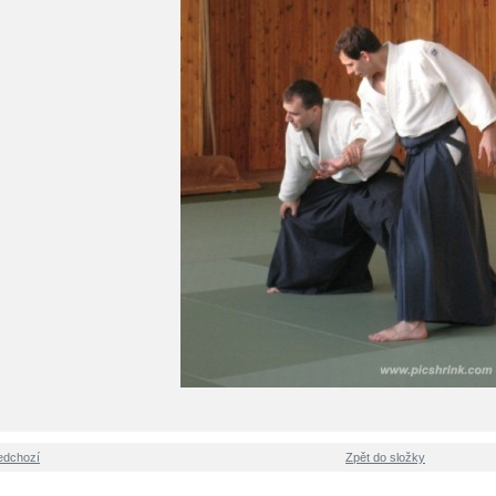
edchozí
Zpět do složky