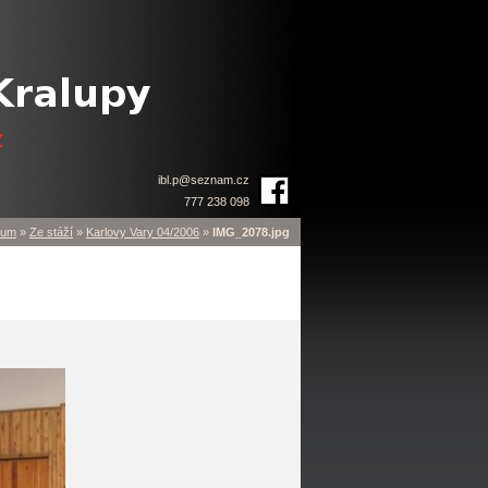
ibl.p
@
seznam.cz
777 238 098
bum
»
Ze stáží
»
Karlovy Vary 04/2006
»
IMG_2078.jpg