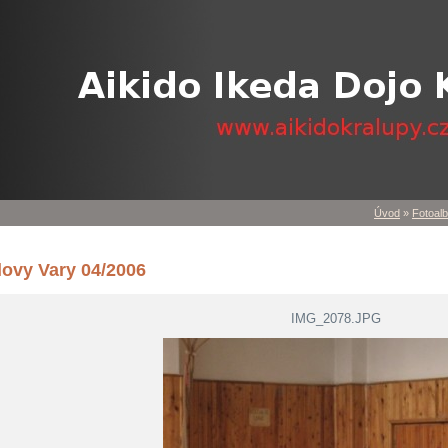
Úvod
»
Fotoal
lovy Vary 04/2006
IMG_2078.JPG