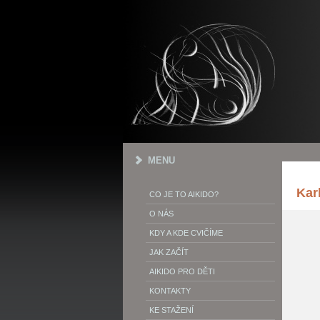
MENU
Kar
CO JE TO AIKIDO?
O NÁS
KDY A KDE CVIČÍME
JAK ZAČÍT
AIKIDO PRO DĚTI
KONTAKTY
KE STAŽENÍ