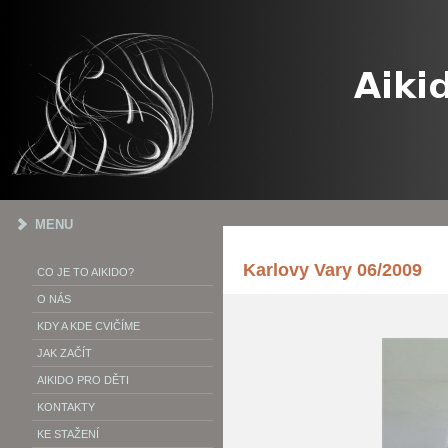
MENU
Karlovy Vary 06/2009
CO JE TO AIKIDO?
O NÁS
KDY A KDE CVIČÍME
JAK ZAČÍT
AIKIDO PRO DĚTI
KONTAKTY
KE STAŽENÍ