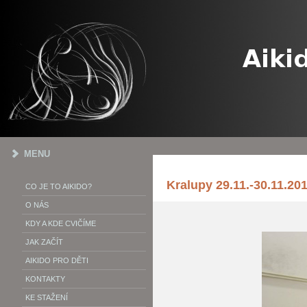
MENU
Kralupy 29.11.-30.11.20
CO JE TO AIKIDO?
O NÁS
KDY A KDE CVIČÍME
JAK ZAČÍT
AIKIDO PRO DĚTI
KONTAKTY
KE STAŽENÍ