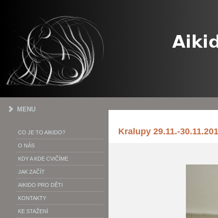
MENU
Kralupy 29.11.-30.11.20
CO JE TO AIKIDO?
O NÁS
KDY A KDE CVIČÍME
JAK ZAČÍT
AIKIDO PRO DĚTI
KONTAKTY
KE STAŽENÍ