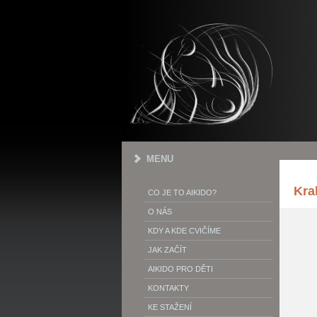
MENU
Kra
CO JE TO AIKIDO?
O NÁS
KDY A KDE CVIČÍME
JAK ZAČÍT
AIKIDO PRO DĚTI
KONTAKTY
KE STAŽENÍ