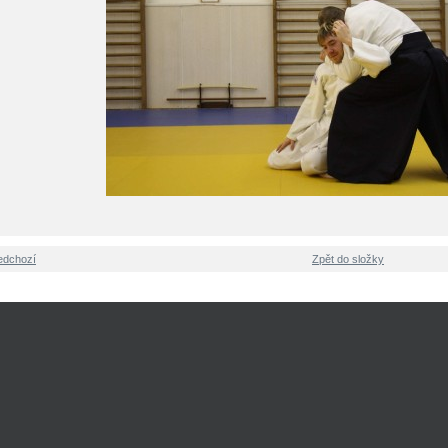
edchozí
Zpět do složky