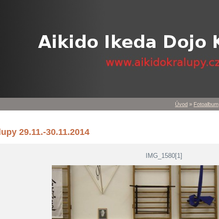
Úvod
»
Fotoalbum
lupy 29.11.-30.11.2014
IMG_1580[1]