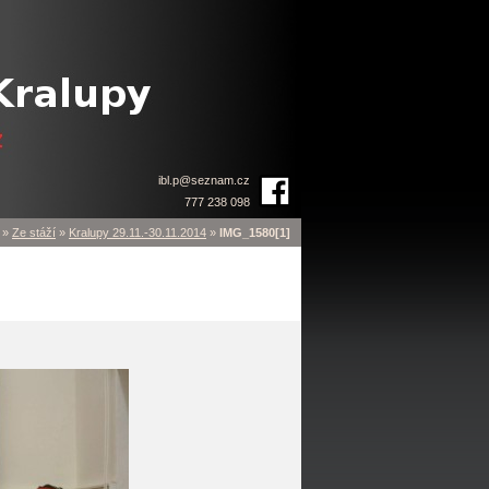
ibl.p
@
seznam.cz
777 238 098
»
Ze stáží
»
Kralupy 29.11.-30.11.2014
»
IMG_1580[1]