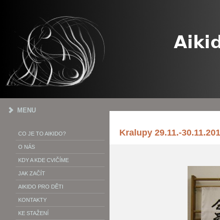
MENU
Kralupy 29.11.-30.11.20
CO JE TO AIKIDO?
O NÁS
KDY A KDE CVIČÍME
JAK ZAČÍT
AIKIDO PRO DĚTI
KONTAKTY
KE STAŽENÍ