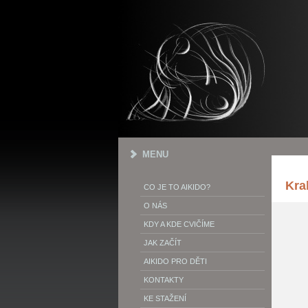
MENU
Kra
CO JE TO AIKIDO?
O NÁS
KDY A KDE CVIČÍME
JAK ZAČÍT
AIKIDO PRO DĚTI
KONTAKTY
KE STAŽENÍ