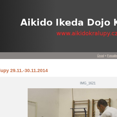
Úvod
»
Fotoal
lupy 29.11.-30.11.2014
IMG_1621