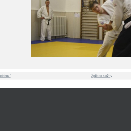
edchozí
Zpět do složky