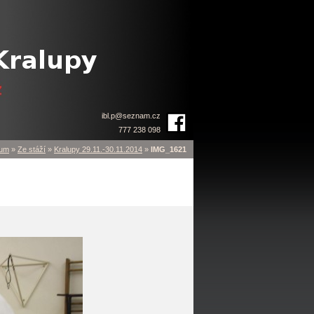
ibl.p
@
seznam.cz
777 238 098
bum
»
Ze stáží
»
Kralupy 29.11.-30.11.2014
»
IMG_1621