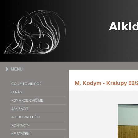
MENU
M. Kodym - Kralupy 02/
CO JE TO AIKIDO?
O NÁS
KDY A KDE CVIČÍME
JAK ZAČÍT
AIKIDO PRO DĚTI
KONTAKTY
KE STAŽENÍ