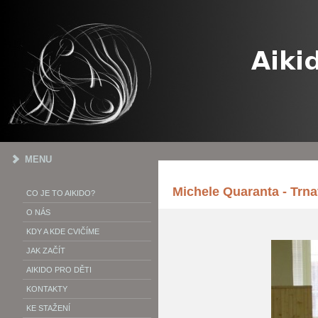
MENU
Michele Quaranta - Trna
CO JE TO AIKIDO?
O NÁS
KDY A KDE CVIČÍME
JAK ZAČÍT
AIKIDO PRO DĚTI
KONTAKTY
KE STAŽENÍ