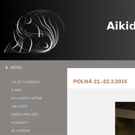
MENU
POLNÁ 21.-22.3.2015
CO JE TO AIKIDO?
O NÁS
KDY A KDE CVIČÍME
JAK ZAČÍT
AIKIDO PRO DĚTI
KONTAKTY
KE STAŽENÍ