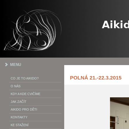
MENU
POLNÁ 21.-22.3.2015
CO JE TO AIKIDO?
O NÁS
KDY A KDE CVIČÍME
JAK ZAČÍT
AIKIDO PRO DĚTI
KONTAKTY
KE STAŽENÍ