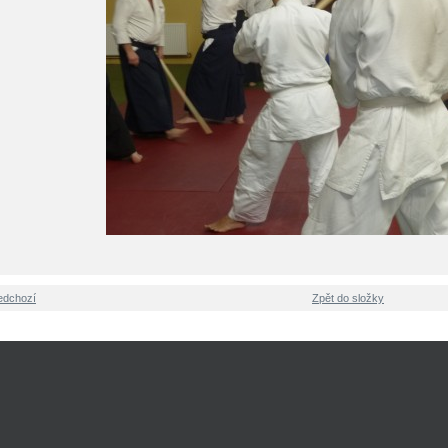
edchozí
Zpět do složky