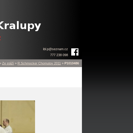
ibl.p
@
seznam.cz
777 238 098
»
Ze stáží
»
R.Schmocker Chomutov 2011
»
P1010486