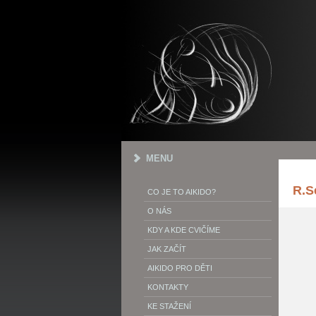
MENU
R.S
CO JE TO AIKIDO?
O NÁS
KDY A KDE CVIČÍME
JAK ZAČÍT
AIKIDO PRO DĚTI
KONTAKTY
KE STAŽENÍ