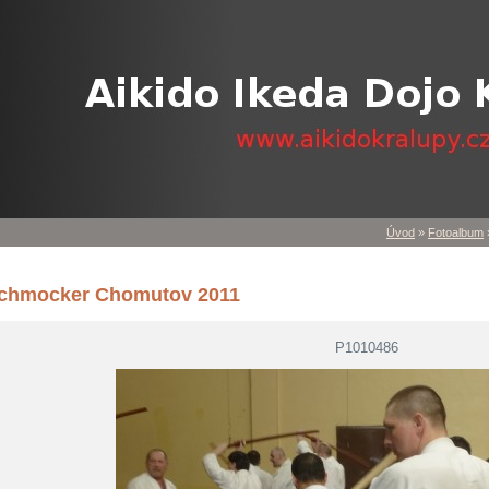
Úvod
»
Fotoalbum
chmocker Chomutov 2011
P1010486