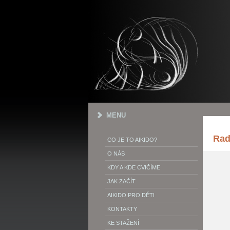
MENU
Rad
CO JE TO AIKIDO?
O NÁS
KDY A KDE CVIČÍME
JAK ZAČÍT
AIKIDO PRO DĚTI
KONTAKTY
KE STAŽENÍ