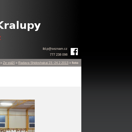
ibl.p
@
seznam.cz
777 238 098
»
Ze stáží
»
Radava Shidoshakai 23.-24.2.2013
»
foto