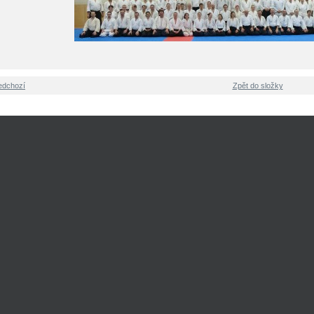
edchozí
Zpět do složky