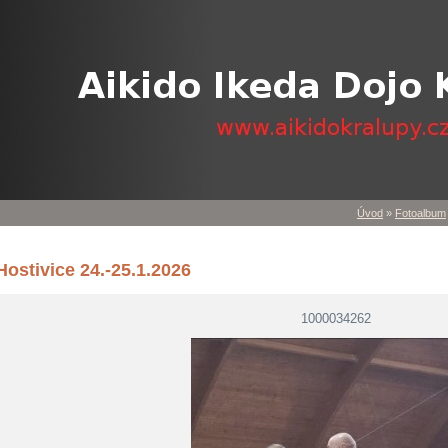
Úvod
»
Fotoalbum
Hostivice 24.-25.1.2026
1000034262