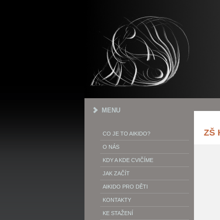
MENU
ZŠ 
CO JE TO AIKIDO?
O NÁS
KDY A KDE CVIČÍME
JAK ZAČÍT
AIKIDO PRO DĚTI
KONTAKTY
KE STAŽENÍ