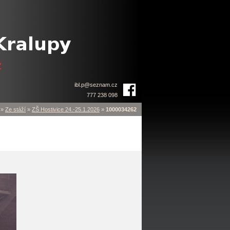
ibl.p
@
seznam.cz
777 238 098
»
Ze stáží
»
ZŠ Hostivice 24.-25.1.2026
»
1000034262