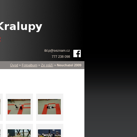
ibl.p
@
seznam.cz
777 238 098
Úvod
»
Fotoalbum
»
Ze stáží
»
Neuchatel 2009