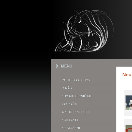
MENU
Neu
CO JE TO AIKIDO?
O NÁS
KDY A KDE CVIČÍME
JAK ZAČÍT
AIKIDO PRO DĚTI
KONTAKTY
KE STAŽENÍ