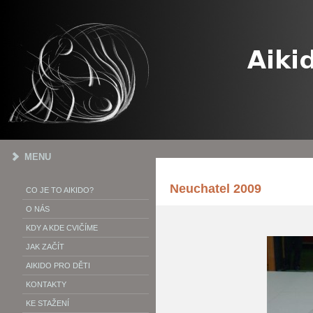
MENU
Neuchatel 2009
CO JE TO AIKIDO?
O NÁS
KDY A KDE CVIČÍME
JAK ZAČÍT
AIKIDO PRO DĚTI
KONTAKTY
KE STAŽENÍ