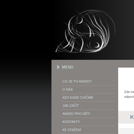
MENU
CO JE TO AIKIDO?
O NÁS
Zde mů
odpově
KDY A KDE CVIČÍME
JAK ZAČÍT
AIKIDO PRO DĚTI
K
KONTAKTY
KE STAŽENÍ